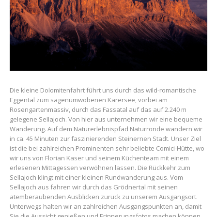
Die kleine Dolomitenfahrt führt uns durch das wild-romantische
Eggental zum sagenumwobenen Karersee, vorbei am
Rosengartenmassiv, durch das Fassatal auf das auf 2.240 m
gelegene Sellajoch. Von hier aus unternehmen wir eine bequeme
Wanderung. Auf dem Naturerlebnispfad Naturronde wandern wir
in ca. 45 Minuten zur faszinierenden Steinernen Stadt. Unser Ziel
ist die bei zahlreichen Prominenten sehr beliebte Comici-Hütte, wo
wir uns von Florian Kaser und seinem Küchenteam mit einem
erlesenen Mittagessen verwöhnen lassen. Die Rückkehr zum
Sellajoch klingt mit einer kleinen Rundwanderung aus. Vom
Sellajoch aus fahren wir durch das Grödnertal mit seinen
atemberaubenden Ausblicken zurück zu unserem Ausgangsort.
Unterwegs halten wir an zahlreichen Ausgangspunkten an, damit
Sie die Aussicht genießen und Erinnerungsfotos machen können.