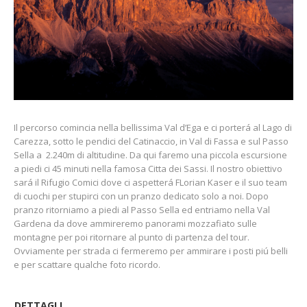
Il percorso comincia nella bellissima Val d’Ega e ci porterá al Lago di
Carezza, sotto le pendici del Catinaccio, in Val di Fassa e sul Passo
Sella a 2.240m di altitudine. Da qui faremo una piccola escursione
a piedi ci 45 minuti nella famosa Citta dei Sassi. Il nostro obiettivo
sará il Rifugio Comici dove ci aspetterá FLorian Kaser e il suo team
di cuochi per stupirci con un pranzo dedicato solo a noi. Dopo
pranzo ritorniamo a piedi al Passo Sella ed entriamo nella Val
Gardena da dove ammireremo panorami mozzafiato sulle
montagne per poi ritornare al punto di partenza del tour.
Ovviamente per strada ci fermeremo per ammirare i posti piú belli
e per scattare qualche foto ricordo.
DETTAGLI