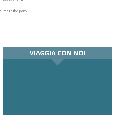
huttle to the party
VIAGGIA CON NOI