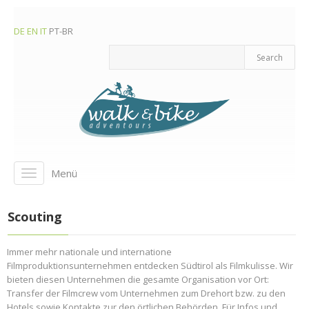
DE
EN
IT
PT-BR
Menü
Toggle
navigation
Scouting
Immer mehr nationale und internatione
Filmproduktionsunternehmen entdecken Südtirol als Filmkulisse. Wir
bieten diesen Unternehmen die gesamte Organisation vor Ort:
Transfer der Filmcrew vom Unternehmen zum Drehort bzw. zu den
Hotels sowie Kontakte zur den örtlichen Behörden. Für Infos und