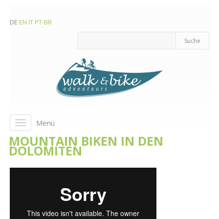
DE
EN
IT
PT-BR
Menü
Toggle
navigation
MOUNTAIN BIKEN IN DEN
DOLOMITEN