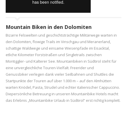
Mountain Biken in den Dolomiten
Bizarre Felswelten und geschichtsträchtige Militärwege warten in
den Dolomiten, flowige Trails im Vinschgau und Meranerland,
schattige Waldwege und einsame Wiesenpfade im Eisacktal,
etliche Kilometer Forststraßen und Singletrails zwischen
Montiggler- und Kalterer See. Mountainbiken in Südtirol steht für
eine unvergleichliche Touren-Vielfalt. Freerider und
Genussbiker verlegen dank vieler Seilbahnen und Shuttles die
Startpunkte der Touren auf über 1.000 m – auf den Almhütten
warten Knödel, Pasta, Strudel und echter italienischer Cappuccino.
Diepersönliche Betreuung in unseren Mountainbike Hotels macht
das Erlebnis „Mountainbike Urlaub in Südtirol“ erst richtig komplett.