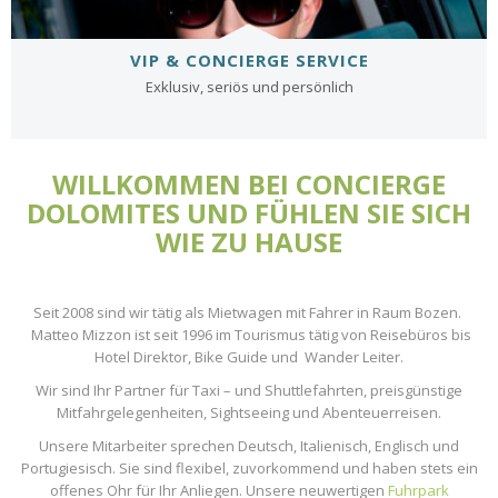
VIP & CONCIERGE SERVICE
Exklusiv, seriös und persönlich
WILLKOMMEN BEI CONCIERGE
DOLOMITES UND FÜHLEN SIE SICH
WIE ZU HAUSE
Seit 2008 sind wir tätig als Mietwagen mit Fahrer in Raum Bozen.
Matteo Mizzon ist seit 1996 im Tourismus tätig von Reisebüros bis
Hotel Direktor, Bike Guide und Wander Leiter.
Wir sind Ihr Partner für Taxi – und Shuttlefahrten, preisgünstige
Mitfahrgelegenheiten, Sightseeing und Abenteuerreisen.
Unsere Mitarbeiter sprechen Deutsch, Italienisch, Englisch und
Portugiesisch. Sie sind flexibel, zuvorkommend und haben stets ein
offenes Ohr für Ihr Anliegen. Unsere neuwertigen
Fuhrpark