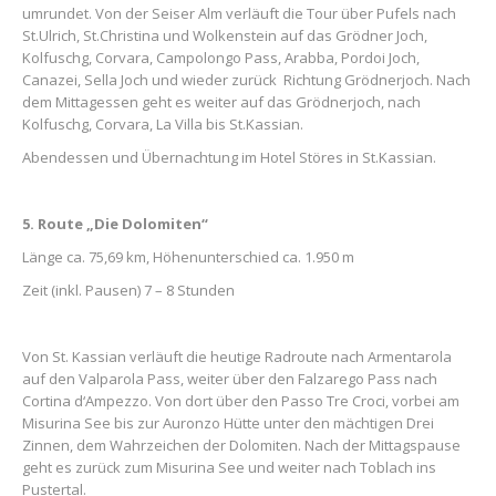
umrundet. Von der Seiser Alm verläuft die Tour über Pufels nach
St.Ulrich, St.Christina und Wolkenstein auf das Grödner Joch,
Kolfuschg, Corvara, Campolongo Pass, Arabba, Pordoi Joch,
Canazei, Sella Joch und wieder zurück Richtung Grödnerjoch. Nach
dem Mittagessen geht es weiter auf das Grödnerjoch, nach
Kolfuschg, Corvara, La Villa bis St.Kassian.
Abendessen und Übernachtung im Hotel Störes in St.Kassian.
5. Route „Die Dolomiten“
Länge ca. 75,69 km, Höhenunterschied ca. 1.950 m
Zeit (inkl. Pausen) 7 – 8 Stunden
Von St. Kassian verläuft die heutige Radroute nach Armentarola
auf den Valparola Pass, weiter über den Falzarego Pass nach
Cortina d‘Ampezzo. Von dort über den Passo Tre Croci, vorbei am
Misurina See bis zur Auronzo Hütte unter den mächtigen Drei
Zinnen, dem Wahrzeichen der Dolomiten. Nach der Mittagspause
geht es zurück zum Misurina See und weiter nach Toblach ins
Pustertal.