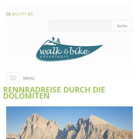
DE
EN
IT
PT-BR
Menü
Toggle
navigation
RENNRADREISE DURCH DIE
DOLOMITEN