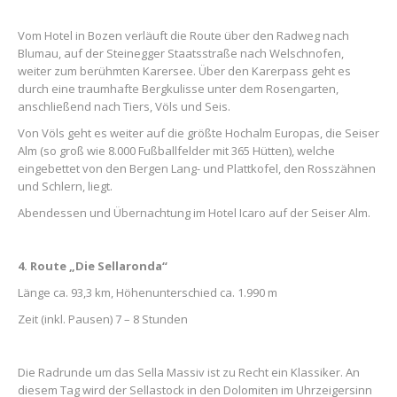
Vom Hotel in Bozen verläuft die Route über den Radweg nach
Blumau, auf der Steinegger Staatsstraße nach Welschnofen,
weiter zum berühmten Karersee. Über den Karerpass geht es
durch eine traumhafte Bergkulisse unter dem Rosengarten,
anschließend nach Tiers, Völs und Seis.
Von Völs geht es weiter auf die größte Hochalm Europas, die Seiser
Alm (so groß wie 8.000 Fußballfelder mit 365 Hütten), welche
eingebettet von den Bergen Lang- und Plattkofel, den Rosszähnen
und Schlern, liegt.
Abendessen und Übernachtung im Hotel Icaro auf der Seiser Alm.
4. Route „Die Sellaronda“
Länge ca. 93,3 km, Höhenunterschied ca. 1.990 m
Zeit (inkl. Pausen) 7 – 8 Stunden
Die Radrunde um das Sella Massiv ist zu Recht ein Klassiker. An
diesem Tag wird der Sellastock in den Dolomiten im Uhrzeigersinn